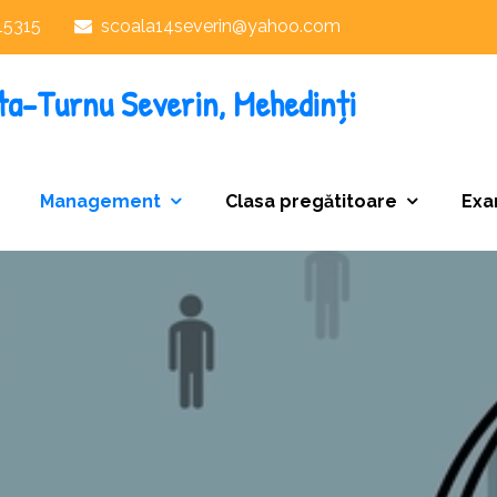
15315
scoala14severin@yahoo.com
ta-Turnu Severin, Mehedinți
Management
Clasa pregătitoare
Exa