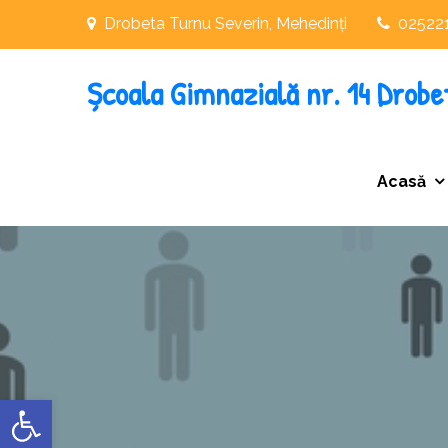
Skip
Drobeta Turnu Severin, Mehedinți
02522
to
content
Școala Gimnazială nr. 14 Drobe
Acasă
Deschide bara de unelte